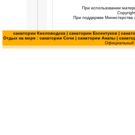
При использовании матер
Copyrigh
При поддержке Министерства э
санатории Кисловодска
|
санатории Ессентуков
|
санат
Отдых на море :
санатории Сочи
|
санатории Анапы
|
санато
Официальный с