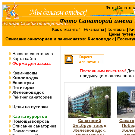
Фото Санаторий имени Г
Как оплатить?
|
Реквизиты
|
Контакты
|
Ки
Цены путев
Описание санаториев и пансионатов:
Кисловодск
|
Ессенту
Новости санаториев
Карта сайта
Форма для заказа
Постоянным клиентам!
Для 
Кавминводы
предыдущего оплаченного 
Кисловодск
Ессентуки
Пятигорск
Железноводск
Рейтинг санаториев
Цены на путевки
Карты курортов
Санаторий
Санато
Помощь/вопросы
Эльбрус, город
Побед
Описание санаториев
Железноводск,
Желез
Подмосковье