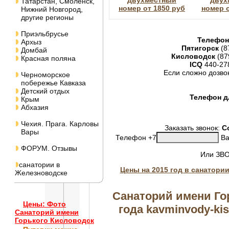
двухместный
двух
Татарстан, Смоленск,
номер от 1850 руб
номер о
Нижний Новгород,
другие регионы
Приэльбрусье
Телефон
Архыз
Пятигорск
(8
Домбай
Кисловодск
(87
Красная поляна
ICQ
440-27
Если сложно дозво
Черноморское
побережье Кавказа
Детский отдых
Телефон дл
Крым
Абхазия
Чехия. Прага. Карловы
Заказать звонок:
С
Вары
Телефон +7
Ва
ФОРУМ. Отзывы
Или ЗВ
санатории в
Цены на 2015 год в санатори
Железноводске
Санаторий имени Го
Цены: Фото
года kavminvody-kis
Санаторий имени
Горького Кисловодск