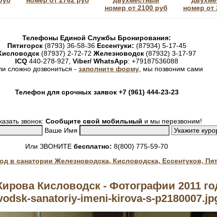
руб
номер от 2762 руб
двухместный
двухме
номер от 2100 руб
номер от 
Телефоны Единой Службы Бронирования:
Пятигорск
(8793) 36-58-36
Ессентуки:
(87934) 5-17-45
Кисловодск
(87937) 2-72-72
Железноводск
(87932) 3-17-97
ICQ
440-278-927,
Viber/ WhatsApp
: +79187536088
ли сложно дозвониться -
заполните форму
, мы позвоним сами
Телефон для срочных заявок +7 (961) 444-23-23
казать звонок:
Сообщите свой мобильный
и мы перезвоним!
Ваше Имя
Или ЗВОНИТЕ
бесплатно:
8(800) 775-59-70
год в санатории Железноводска, Кисловодска, Ессентуков, Пя
ирова Кисловодск - Фотографии 2011 го
vodsk-sanatoriy-imeni-kirova-s-p2180007.jp