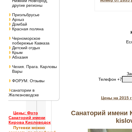
номер от 2695 
Нижний Новгород,
другие регионы
Приэльбрусье
Архыз
Домбай
Красная поляна
Черноморское
Ес
побережье Кавказа
Детский отдых
Крым
Абхазия
Чехия. Прага. Карловы
Вары
За
Телефон +7
ФОРУМ. Отзывы
санатории в
Железноводске
Цены на 2015 
Санаторий имени К
Цены: Фото
Санаторий имени
kislo
Кирова Кисловодск
Путевки
можно