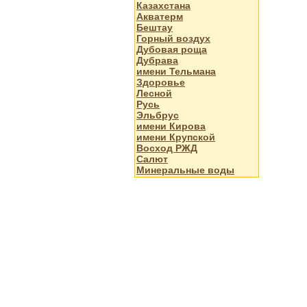
Казахстана
Акватерм
Бештау
Горный воздух
Дубовая роща
Дубрава
имени Тельмана
Здоровье
Лесной
Русь
Эльбрус
имени Кирова
имени Крупской
Восход РЖД
Салют
Минеральные воды