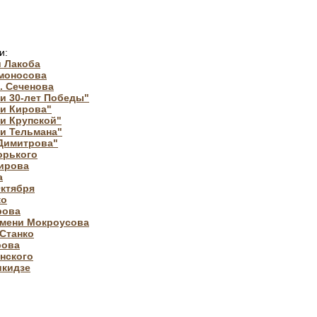
и:
и Лакоба
омоносова
. Сеченова
и 30-лет Победы"
ни Кирова"
и Крупской"
и Тельмана"
 Димитрова"
орького
Кирова
а
Октября
ко
рова
имени Мокроусова
Станко
рова
нского
икидзе