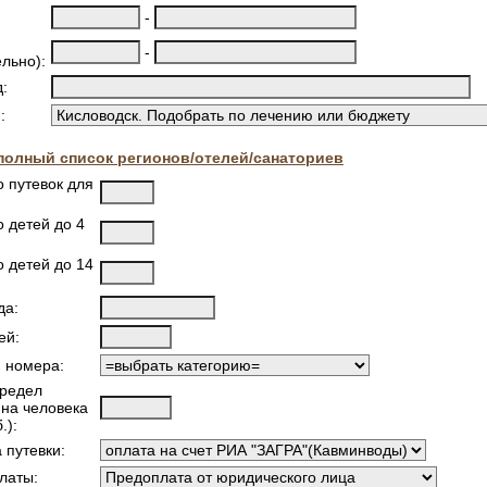
-
-
льно):
:
:
полный список регионов/отелей/санаториев
о путевок для
 детей до 4
о детей до 14
да:
ей:
я номера:
предел
 на человека
.):
 путевки:
латы: