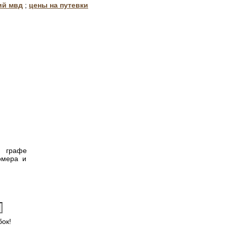
ий мвд
;
цены на путевки
в графе
омера и
ок!