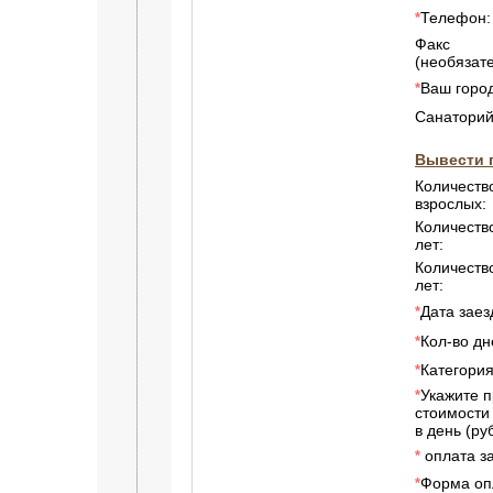
Телефон:
*
Факс
(необязате
Ваш город
*
Санаторий
Вывести 
Количеств
взрослых:
Количество
лет:
Количеств
лет:
Дата заез
*
Кол-во дн
*
Категори
*
Укажите 
*
стоимости
в день (руб
оплата за
*
Форма оп
*