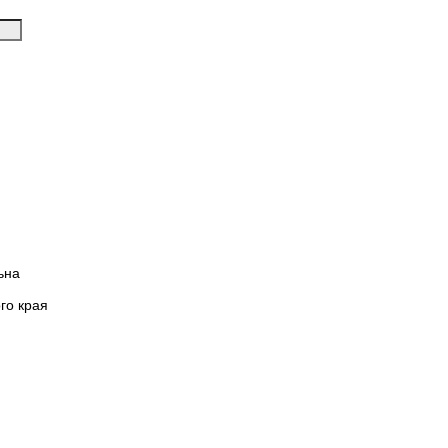
ьна
го края