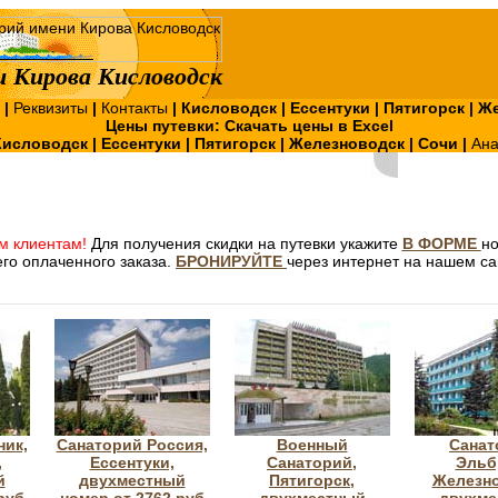
 Кирова Кисловодск
?
|
Реквизиты
|
Контакты
|
Кисловодск
|
Ессентуки
|
Пятигорск
|
Же
Цены путевки:
Скачать цены в Excel
Кисловодск
|
Ессентуки
|
Пятигорск
|
Железноводск
|
Сочи
|
Ан
м клиентам!
Для получения скидки на путевки укажите
В ФОРМЕ
н
го оплаченного заказа.
БРОНИРУЙТЕ
через интернет на нашем са
ник,
Санаторий Россия,
Военный
Санат
,
Ессентуки,
Санаторий,
Эльб
й
двухместный
Пятигорск,
Железно