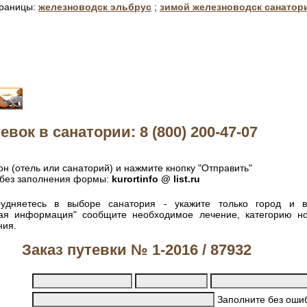
траницы:
железноводск эльбрус
;
зимой железноводск санатор
евок в санатории: 8 (800) 200-47-07
н (отель или санаторий) и нажмите кнопку "Отправить"
без заполнения формы:
kurortinfo @ list.ru
удняетесь в выборе санатория - укажите только город и 
ная информация" сообщите необходимое лечение, категорию н
ния.
Заказ путевки № 1-2016 / 87932
Заполните без ошиб