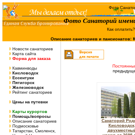
Фото Санаторий имени
Как оплатить
Описание санаториев и пансионатов:
Новости санаториев
Карта сайта
Форма для заказа
Постоянны
Кавминводы
предыдуще
Кисловодск
Ессентуки
Пятигорск
Железноводск
Рейтинг санаториев
Цены на путевки
Карты курортов
Помощь/вопросы
Санаторий Род
Описание санаториев
Кисловодск
Подмосковье
двухместны
Татарстан, Смоленск,