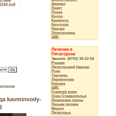
стный
Джинал
2160 руб
Пикет
Плаза
Колос
Крепость
Кругозор
Нарзан
Электроника
ЦВС
Лечение в
Пятигорске
Звоните: (8793) 30-52-56
Родник
Пятигорский Нарзан
Руно
Тарханы
Лермонтова
Кирова
тигорска
ЦВС
Горячий ключ
Зори Ставрополья
да kavminvody-
Ленинские скалы
Лесная поляна
g
Машук
Пятигорье