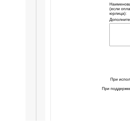
Наименов
(если опл
юрлица):
Дополните
При испол
При поддержке