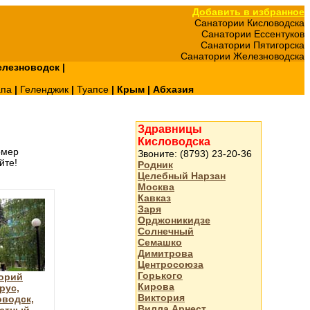
Добавить в избранное
Санатории Кисловодска
Санатории Ессентуков
Санатории Пятигорска
Санатории Железноводска
лезноводск
|
апа
|
Геленджик
|
Туапсе
|
Крым
|
Абхазия
Здравницы
Кисловодска
омер
Звоните: (8793) 23-20-36
йте!
Родник
Целебный Нарзан
Москва
Кавказ
Заря
Орджоникидзе
Солнечный
Семашко
Димитрова
Центросоюза
Горького
орий
Кирова
рус,
Виктория
водск,
Вилла Арнест