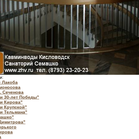
и:
и Лакоба
омоносова
. Сеченова
и 30-лет Победы"
ни Кирова"
и Крупской"
и Тельмана"
машко"
 Димитрова"
орького
Кирова
а