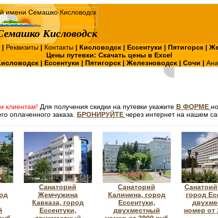
Семашко Кисловодск
?
|
Реквизиты
|
Контакты
|
Кисловодск
|
Ессентуки
|
Пятигорск
|
Же
Цены путевки:
Скачать цены в Excel
Кисловодск
|
Ессентуки
|
Пятигорск
|
Железноводск
|
Сочи
|
Ан
м клиентам!
Для получения скидки на путевки укажите
В ФОРМЕ
н
го оплаченного заказа.
БРОНИРУЙТЕ
через интернет на нашем са
Санаторий
Санаторий
Санатоий
од
Жемчужина
Калинина, город
город Ес
Кавказа, город
Ессентуки,
двухме
й
Ессентуки,
двухместный
номер от 