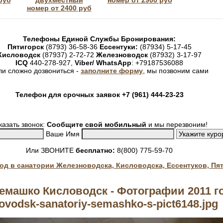
руб
двухместный
номер от 2900 руб
номер от 2400 руб
Телефоны Единой Службы Бронирования:
Пятигорск
(8793) 36-58-36
Ессентуки:
(87934) 5-17-45
Кисловодск
(87937) 2-72-72
Железноводск
(87932) 3-17-97
ICQ
440-278-927,
Viber/ WhatsApp
: +79187536088
ли сложно дозвониться -
заполните форму
, мы позвоним сами
Телефон для срочных заявок +7 (961) 444-23-23
казать звонок:
Сообщите свой мобильный
и мы перезвоним!
Ваше Имя
Или ЗВОНИТЕ
бесплатно:
8(800) 775-59-70
год в санатории Железноводска, Кисловодска, Ессентуков, Пя
емашко Кисловодск - Фотографии 2011 го
lovodsk-sanatoriy-semashko-s-pict6148.jpg