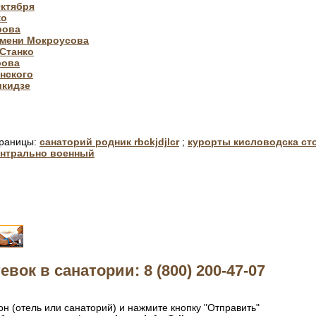
Октября
ко
рова
имени Мокроусова
Станко
рова
нского
икидзе
траницы:
санаторий родник rbckjdjlcr
;
курорты кисловодска сто
ентрально военный
евок в санатории: 8 (800) 200-47-07
н (отель или санаторий) и нажмите кнопку "Отправить"