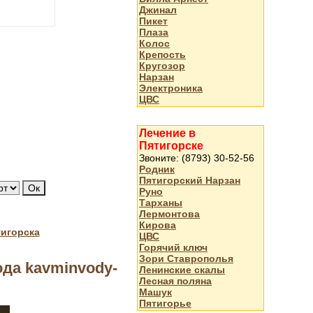
Джинал
Пикет
Плаза
Колос
Крепость
Кругозор
Нарзан
Электроника
ЦВС
Лечение в
Пятигорске
Звоните: (8793) 30-52-56
Родник
Пятигорский Нарзан
Руно
Тарханы
Лермонтова
Кирова
тигорска
ЦВС
Горячий ключ
Зори Ставрополья
да kavminvody-
Ленинские скалы
Лесная поляна
Машук
Пятигорье