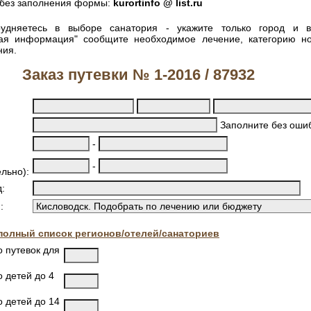
без заполнения формы:
kurortinfo @ list.ru
удняетесь в выборе санатория - укажите только город и 
ная информация" сообщите необходимое лечение, категорию н
ния.
Заказ путевки № 1-2016 / 87932
Заполните без ошиб
-
-
льно):
:
:
полный список регионов/отелей/санаториев
о путевок для
 детей до 4
о детей до 14