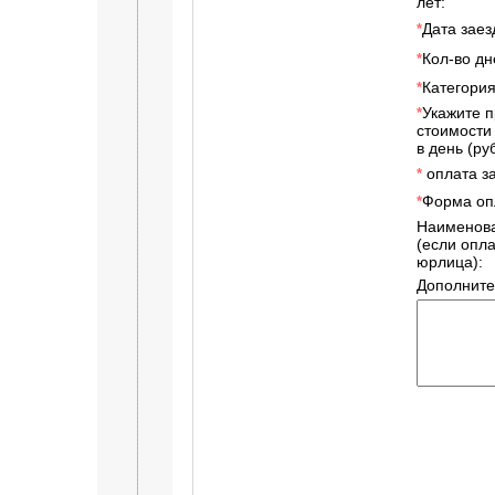
лет:
Дата заез
*
Кол-во дн
*
Категори
*
Укажите 
*
стоимости
в день (руб
оплата за
*
Форма оп
*
Наименов
(если опл
юрлица):
Дополните