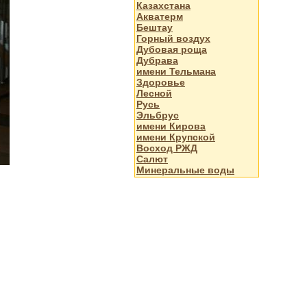
Казахстана
Акватерм
Бештау
Горный воздух
Дубовая роща
Дубрава
имени Тельмана
Здоровье
Лесной
Русь
Эльбрус
имени Кирова
имени Крупской
Восход РЖД
Салют
Минеральные воды