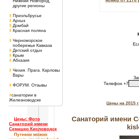
номер от 2170 
Нижний Новгород,
другие регионы
Приэльбрусье
Архыз
Домбай
Красная поляна
Черноморское
Ес
побережье Кавказа
Детский отдых
Крым
Абхазия
Чехия. Прага. Карловы
Вары
За
Телефон +7
ФОРУМ. Отзывы
санатории в
Железноводске
Цены на 2015 
Санаторий имени С
Цены: Фото
Санаторий имени
kis
Семашко Кисловодск
Путевки
можно