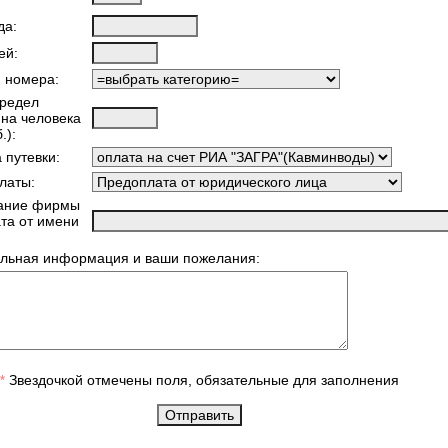
да:
ей:
я номера:
предел
 на человека
.):
 путевки:
латы:
ание фирмы
ата от имени
льная информация и ваши пожелания:
Звездочкой отмечены поля, обязательные для заполнения
*