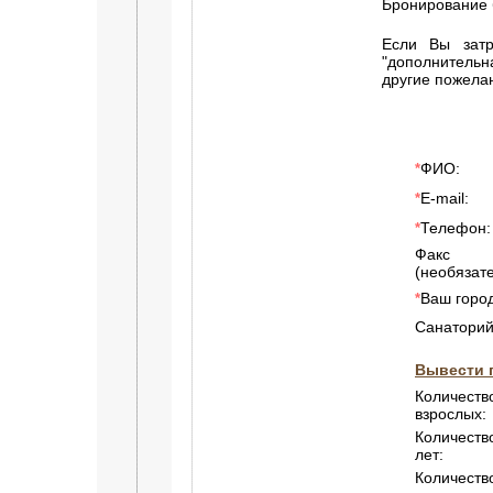
Бронирование 
Если Вы затр
"дополнитель
другие пожела
ФИО:
*
E-mail:
*
Телефон:
*
Факс
(необязате
Ваш город
*
Санаторий
Вывести 
Количеств
взрослых:
Количество
лет:
Количеств