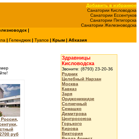
Добавить в избранное
Санатории Кисловодска
Санатории Ессентуков
Санатории Пятигорска
Санатории Железноводска
лезноводск
|
апа
|
Геленджик
|
Туапсе
|
Крым
|
Абхазия
Здравницы
Кисловодска
омер
Звоните: (8793) 23-20-36
йте!
Родник
Целебный Нарзан
Москва
Кавказ
Заря
Орджоникидзе
Солнечный
Семашко
Димитрова
Центросоюза
 Россия,
Горького
сентуки,
Кирова
стный
Виктория
2700 руб
Вилла Арнест