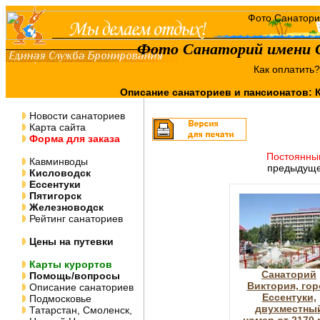
Фото Санаторий имени 
Как оплатить
Описание санаториев и пансионатов:
Новости санаториев
Карта сайта
Форма для заказа
Постоянны
Кавминводы
предыдуще
Кисловодск
Ессентуки
Пятигорск
Железноводск
Рейтинг санаториев
Цены на путевки
Карты курортов
Санаторий
Помощь/вопросы
Виктория, гор
Описание санаториев
Ессентуки,
Подмосковье
двухместны
Татарстан, Смоленск,