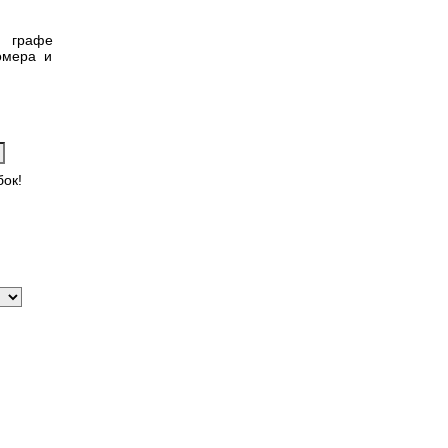
в графе
омера и
ок!