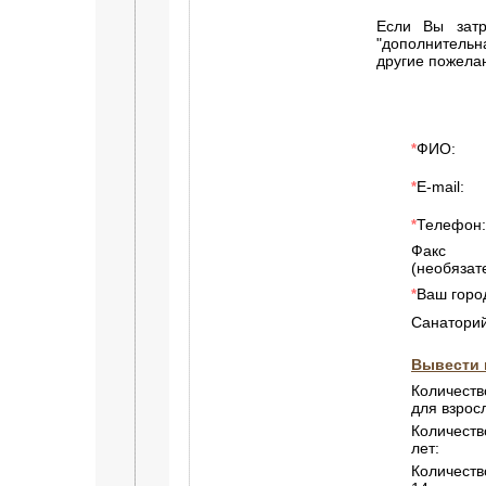
Если Вы затр
"дополнитель
другие пожела
ФИО:
*
E-mail:
*
Телефон:
*
Факс
(необязат
Ваш горо
*
Санаторий
Вывести 
Количеств
для взрос
Количеств
лет:
Количеств