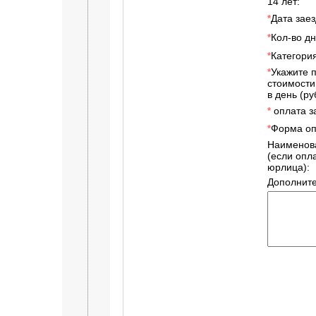
14 лет:
Дата заез
*
Кол-во дн
*
Категори
*
Укажите 
*
стоимости
в день (руб
оплата за
*
Форма оп
*
Наименов
(если опл
юрлица):
Дополнит