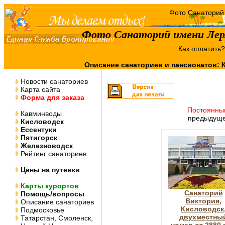
Фото Санаторий имени Лер
Как оплатить
Описание санаториев и пансионатов:
Новости санаториев
Карта сайта
Форма для заказа
Постоянны
Кавминводы
предыдуще
Кисловодск
Ессентуки
Пятигорск
Железноводск
Рейтинг санаториев
Цены на путевки
Карты курортов
Санаторий
Помощь/вопросы
Виктория,
Описание санаториев
Кисловодск
Подмосковье
двухместны
Татарстан, Смоленск,