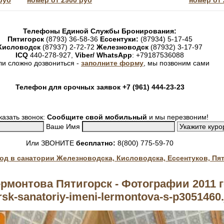
руб
номер от 2900 руб
номер от 
Телефоны Единой Службы Бронирования:
Пятигорск
(8793) 36-58-36
Ессентуки:
(87934) 5-17-45
Кисловодск
(87937) 2-72-72
Железноводск
(87932) 3-17-97
ICQ
440-278-927,
Viber/ WhatsApp
: +79187536088
ли сложно дозвониться -
заполните форму
, мы позвоним сами
Телефон для срочных заявок +7 (961) 444-23-23
казать звонок:
Сообщите свой мобильный
и мы перезвоним!
Ваше Имя
Или ЗВОНИТЕ
бесплатно:
8(800) 775-59-70
год в санатории Железноводска, Кисловодска, Ессентуков, Пя
рмонтова Пятигорск - Фотографии 2011 г
rsk-sanatoriy-imeni-lermontova-s-p3051460.