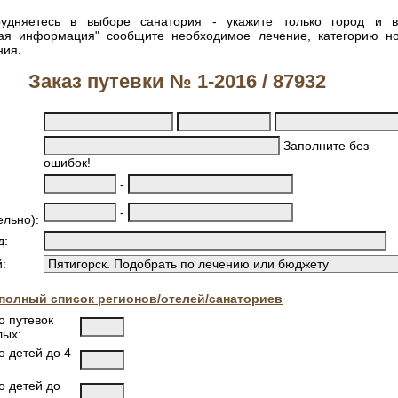
удняетесь в выборе санатория - укажите только город и 
ная информация" сообщите необходимое лечение, категорию н
ния.
Заказ путевки № 1-2016 / 87932
Заполните без
ошибок!
-
-
ельно):
д:
:
полный список регионов/отелей/санаториев
о путевок
лых:
о детей до 4
о детей до