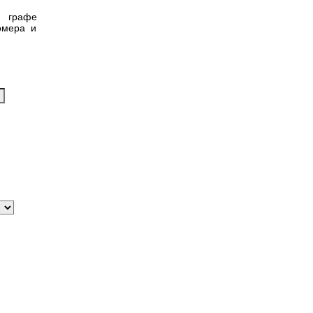
в графе
омера и