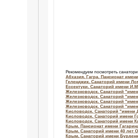
Рекомендуем посмотреть санатори
Абхазия. Гагра. Пансионат имен
Геленджик. Санаторий имени Л
Ессентуки. Санаторий имени И.М
Железноводск. Санаторий "имен
Железноводск. Санаторий "име
Железноводск. Санаторий "имен
Железноводск. Санаторий "имен
Кисловодск. Санаторий "имени
Кисловодск. Санаторий имени Г
Кисловодск. Санаторий имени 
Крым. Пансионат имени Гагарин
Крым. Санаторий имени 40 лет 
Крым. Санаторий имени Бурден