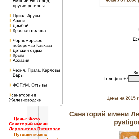
номер от 2880 
Нижний Новгород,
другие регионы
Приэльбрусье
Архыз
Домбай
Красная поляна
Ес
Черноморское
побережье Кавказа
Детский отдых
Крым
Абхазия
Чехия. Прага. Карловы
За
Вары
Телефон +7
ФОРУМ. Отзывы
санатории в
Цены на 2015 
Железноводске
Санаторий имени Ле
Цены: Фото
pyatigo
Санаторий имени
Лермонтова Пятигорск
Путевки
можно