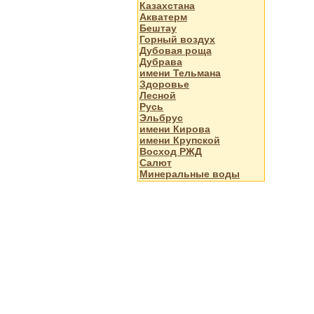
Казахстана
Акватерм
Бештау
Горный воздух
Дубовая роща
Дубрава
имени Тельмана
Здоровье
Лесной
Русь
Эльбрус
имени Кирова
имени Крупской
Восход РЖД
Салют
Минеральные воды