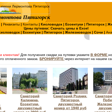
монтова Пятигорск
?
|
Реквизиты
|
Контакты
|
Кисловодск
|
Ессентуки
|
Пятигорск
|
Же
Цены путевки:
Скачать цены в Excel
Кисловодск
|
Ессентуки
|
Пятигорск
|
Железноводск
|
Сочи
|
Ан
м клиентам!
Для получения скидки на путевки укажите
В ФОРМЕ
н
го оплаченного заказа.
БРОНИРУЙТЕ
через интернет на нашем са
Санаторий
Санаторий Родник,
Санатори
Калинина,
Пятигорск,
Побе
,
Ессентуки,
двухместный
Железно
й
двухместный
номер от 1940 руб
двухме