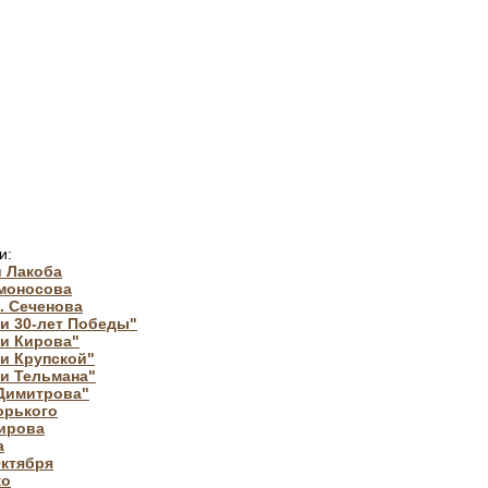
и:
и Лакоба
омоносова
. Сеченова
и 30-лет Победы"
ни Кирова"
и Крупской"
и Тельмана"
 Димитрова"
орького
Кирова
а
Октября
ко