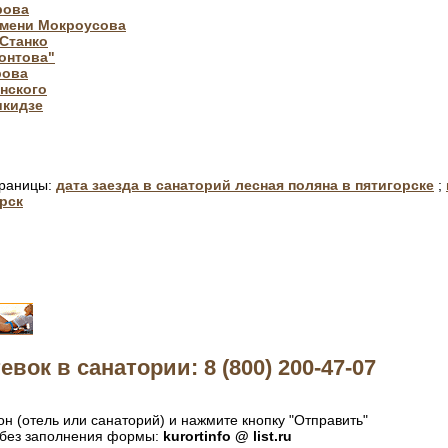
рова
имени Мокроусова
Станко
монтова"
рова
нского
икидзе
траницы:
дата заезда в санаторий лесная поляна в пятигорске
;
рск
евок в санатории: 8 (800) 200-47-07
н (отель или санаторий) и нажмите кнопку "Отправить"
без заполнения формы:
kurortinfo @ list.ru