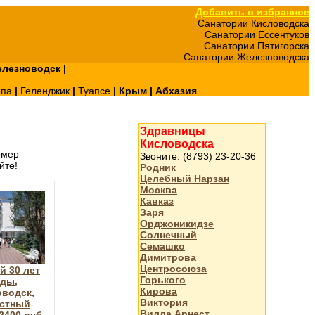
Добавить в избранное
Санатории Кисловодска
Санатории Ессентуков
Санатории Пятигорска
Санатории Железноводска
лезноводск
|
апа
|
Геленджик
|
Туапсе
|
Крым
|
Абхазия
Здравницы
Кисловодска
омер
Звоните: (8793) 23-20-36
йте!
Родник
Целебный Нарзан
Москва
Кавказ
Заря
Орджоникидзе
Солнечный
Семашко
Димитрова
Центросоюза
й 30 лет
Горького
ды,
Кирова
водск,
Виктория
стный
Вилла Арнест