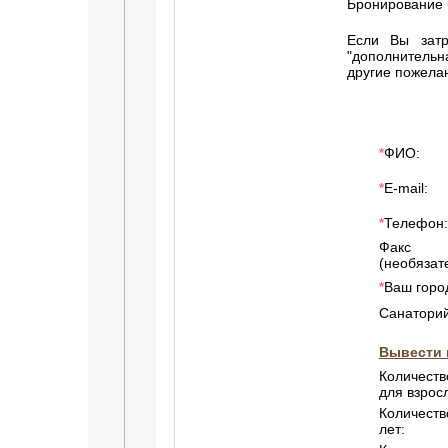
Бронирование 
Если Вы затр
"дополнитель
другие пожела
ФИО:
*
E-mail:
*
Телефон:
*
Факс
(необязат
Ваш горо
*
Санаторий
Вывести 
Количеств
для взрос
Количеств
лет: