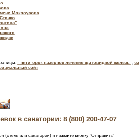
ко
рова
имени Мокроусова
Станко
монтова"
рова
нского
икидзе
траницы:
г пятигорск лазерное лечение щитовидной железы
;
с
официальный сайт
евок в санатории: 8 (800) 200-47-07
н (отель или санаторий) и нажмите кнопку "Отправить"