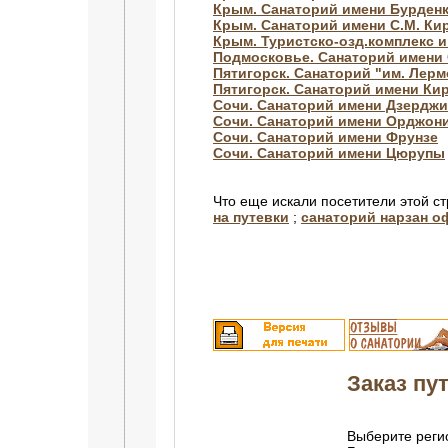
Крым. Санаторий имени Бурден
Крым. Санаторий имени С.М. Ки
Крым. Туристско-озд.комплекс 
Подмосковье. Санаторий имени 
Пятигорск. Санаторий "им. Лер
Пятигорск. Санаторий имени Ки
Сочи. Санаторий имени Дзерджи
Сочи. Санаторий имени Орджон
Сочи. Санаторий имени Фрунзе
Сочи. Санаторий имени Цюрупы
Что еще искали посетители этой с
на путевки
;
санаторий нарзан 
Заказ пут
Выберите регио