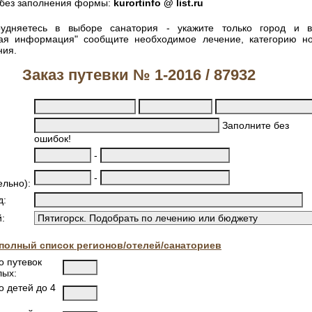
без заполнения формы:
kurortinfo @ list.ru
удняетесь в выборе санатория - укажите только город и 
ная информация" сообщите необходимое лечение, категорию н
ния.
Заказ путевки № 1-2016 / 87932
Заполните без
ошибок!
-
-
ельно):
д:
:
полный список регионов/отелей/санаториев
о путевок
лых:
о детей до 4