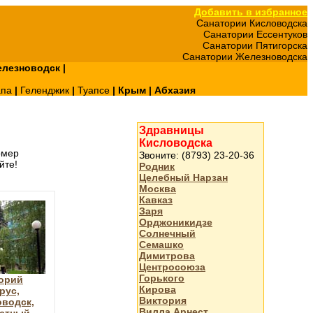
Добавить в избранное
Санатории Кисловодска
Санатории Ессентуков
Санатории Пятигорска
Санатории Железноводска
лезноводск
|
апа
|
Геленджик
|
Туапсе
|
Крым
|
Абхазия
Здравницы
Кисловодска
омер
Звоните: (8793) 23-20-36
йте!
Родник
Целебный Нарзан
Москва
Кавказ
Заря
Орджоникидзе
Солнечный
Семашко
Димитрова
Центросоюза
Горького
орий
Кирова
рус,
Виктория
водск,
Вилла Арнест