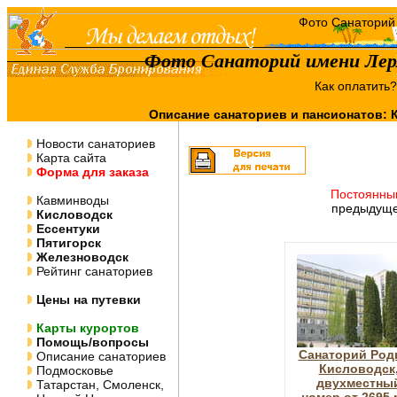
Фото Санаторий имени Лер
Как оплатить
Описание санаториев и пансионатов:
Новости санаториев
Карта сайта
Форма для заказа
Постоянны
Кавминводы
предыдуще
Кисловодск
Ессентуки
Пятигорск
Железноводск
Рейтинг санаториев
Цены на путевки
Карты курортов
Помощь/вопросы
Санаторий Род
Описание санаториев
Кисловодск
Подмосковье
двухместны
Татарстан, Смоленск,