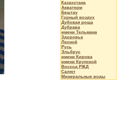
Казахстана
Акватерм
Бештау
Горный воздух
Дубовая роща
Дубрава
имени Тельмана
Здоровье
Лесной
Русь
Эльбрус
имени Кирова
имени Крупской
Восход РЖД
Салют
Минеральные воды