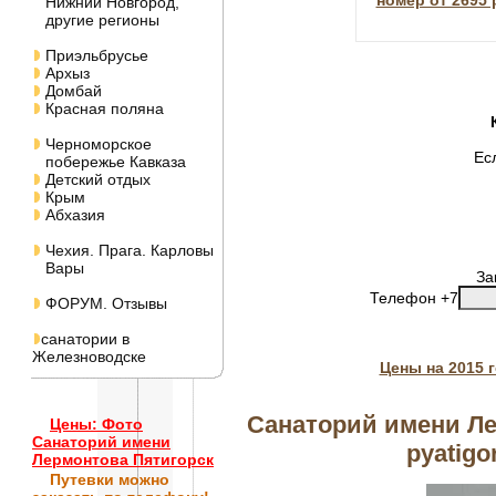
номер от 2695 
Нижний Новгород,
другие регионы
Приэльбрусье
Архыз
Домбай
Красная поляна
Черноморское
Ес
побережье Кавказа
Детский отдых
Крым
Абхазия
Чехия. Прага. Карловы
Вары
За
Телефон +7
ФОРУМ. Отзывы
санатории в
Железноводске
Цены на 2015 
Санаторий имени Ле
Цены: Фото
Санаторий имени
pyatigo
Лермонтова Пятигорск
Путевки
можно