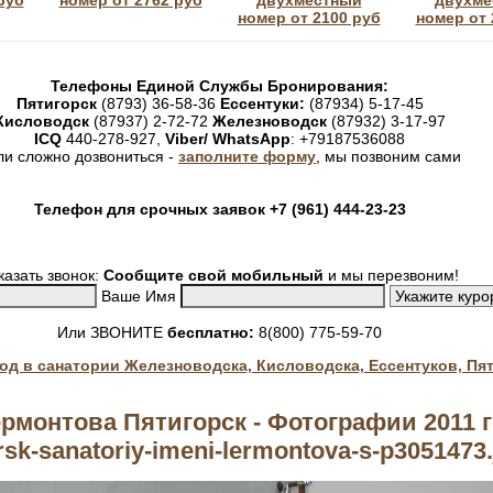
руб
номер от 2762 руб
двухместный
двухме
номер от 2100 руб
номер от 
Телефоны Единой Службы Бронирования:
Пятигорск
(8793) 36-58-36
Ессентуки:
(87934) 5-17-45
Кисловодск
(87937) 2-72-72
Железноводск
(87932) 3-17-97
ICQ
440-278-927,
Viber/ WhatsApp
: +79187536088
ли сложно дозвониться -
заполните форму
, мы позвоним сами
Телефон для срочных заявок +7 (961) 444-23-23
казать звонок:
Сообщите свой мобильный
и мы перезвоним!
Ваше Имя
Или ЗВОНИТЕ
бесплатно:
8(800) 775-59-70
год в санатории Железноводска, Кисловодска, Ессентуков, Пя
рмонтова Пятигорск - Фотографии 2011 г
rsk-sanatoriy-imeni-lermontova-s-p3051473.