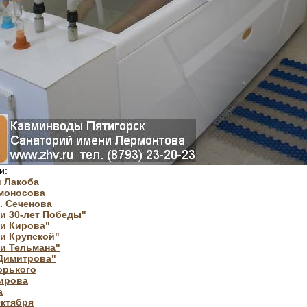
и:
и Лакоба
омоносова
. Сеченова
и 30-лет Победы"
ни Кирова"
и Крупской"
и Тельмана"
 Димитрова"
орького
Кирова
а
Октября