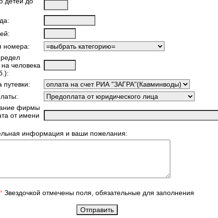
о детей до
да:
ей:
я номера:
предел
 на человека
.):
 путевки:
латы:
ание фирмы
ата от имени
ельная информация и ваши пожелания:
Звездочкой отмечены поля, обязательные для заполнения
*