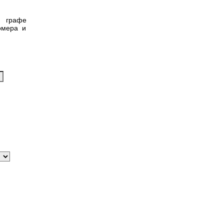
в графе
омера и