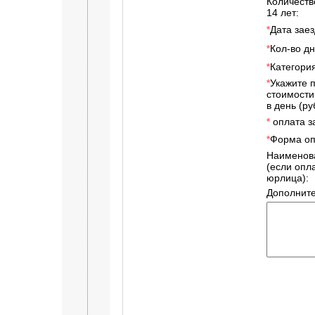
Количеств
14 лет:
Дата заез
*
Кол-во дн
*
Категори
*
Укажите 
*
стоимости
в день (руб
оплата за
*
Форма оп
*
Наименов
(если опл
юрлица):
Дополнит