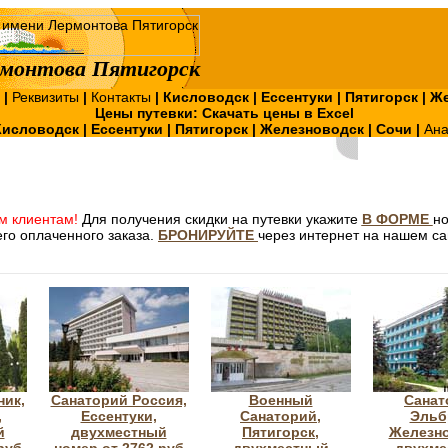
монтова Пятигорск
?
|
Реквизиты
|
Контакты
|
Кисловодск
|
Ессентуки
|
Пятигорск
|
Же
Цены путевки:
Скачать цены в Excel
Кисловодск
|
Ессентуки
|
Пятигорск
|
Железноводск
|
Сочи
|
Ан
м клиентам!
Для получения скидки на путевки укажите
В ФОРМЕ
н
го оплаченного заказа.
БРОНИРУЙТЕ
через интернет на нашем са
ник,
Санаторий Россия,
Военный
Санат
,
Ессентуки,
Санаторий,
Эльб
й
двухместный
Пятигорск,
Железно