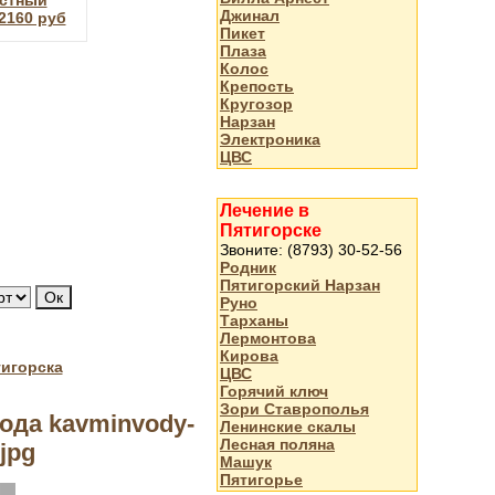
стный
Джинал
2160 руб
Пикет
Плаза
Колос
Крепость
Кругозор
Нарзан
Электроника
ЦВС
Лечение в
Пятигорске
Звоните: (8793) 30-52-56
Родник
Пятигорский Нарзан
Руно
Тарханы
Лермонтова
Кирова
тигорска
ЦВС
Горячий ключ
Зори Ставрополья
ода kavminvody-
Ленинские скалы
Лесная поляна
jpg
Машук
Пятигорье