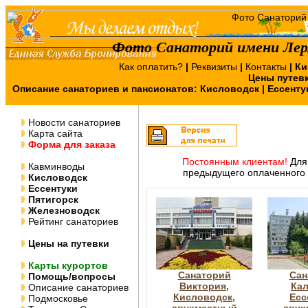
Фото Санаторий имени Лер
Как оплатить?
|
Реквизиты
|
Контакты
|
Ки
Цены путев
Описание санаториев и пансионатов:
Кисловодск
|
Ессенту
Новости санаториев
Карта сайта
Форма для заказа
Постоянным клиентам!
Для 
Кавминводы
предыдущего оплаченного 
Кисловодск
Ессентуки
Пятигорск
Железноводск
Рейтинг санаториев
Цены на путевки
Карты курортов
Санаторий
Сан
Помощь/вопросы
Виктория,
Кал
Описание санаториев
Кисловодск,
Есс
Подмосковье