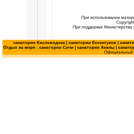
При использовании матер
Copyrigh
При поддержке Министерства э
санатории Кисловодска
|
санатории Ессентуков
|
санат
Отдых на море :
санатории Сочи
|
санатории Анапы
|
санато
Официальный с