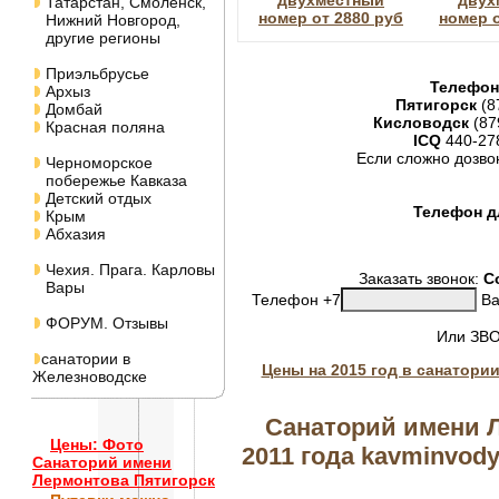
двухместный
двух
Татарстан, Смоленск,
номер от 2880 руб
номер о
Нижний Новгород,
другие регионы
Приэльбрусье
Телефон
Архыз
Пятигорск
(8
Домбай
Кисловодск
(87
Красная поляна
ICQ
440-27
Если сложно дозво
Черноморское
побережье Кавказа
Детский отдых
Телефон дл
Крым
Абхазия
Чехия. Прага. Карловы
Заказать звонок:
С
Вары
Телефон +7
Ва
ФОРУМ. Отзывы
Или ЗВ
санатории в
Цены на 2015 год в санатори
Железноводске
Санаторий имени Л
Цены: Фото
2011 года kavminvody-
Санаторий имени
Лермонтова Пятигорск