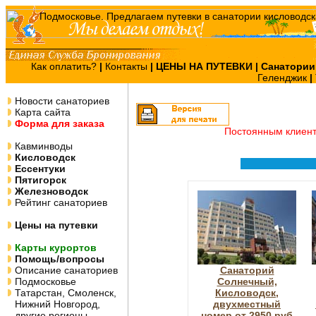
Как оплатить?
|
Контакты
|
ЦЕНЫ НА ПУТЕВКИ
| Санатории
Геленджик
|
Новости санаториев
Карта сайта
Форма для заказа
Постоянным клиен
Кавминводы
Кисловодск
Ессентуки
Пятигорск
Железноводск
Рейтинг санаториев
Цены на путевки
Карты курортов
Помощь/вопросы
Описание санаториев
Санаторий
Подмосковье
Солнечный,
Татарстан, Смоленск,
Кисловодск,
Нижний Новгород,
двухместный
другие регионы
номер от 2950 руб