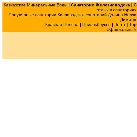
Кавказские Минеральные Воды
|
Санатории Железноводска
|
С
отдых в санатория
Популярные санатории Кисловодска
:
санаторий Долина Нарза
Димитр
Красная Поляна
|
Приэльбрусье
|
Чегет
|
Тер
Официальный с