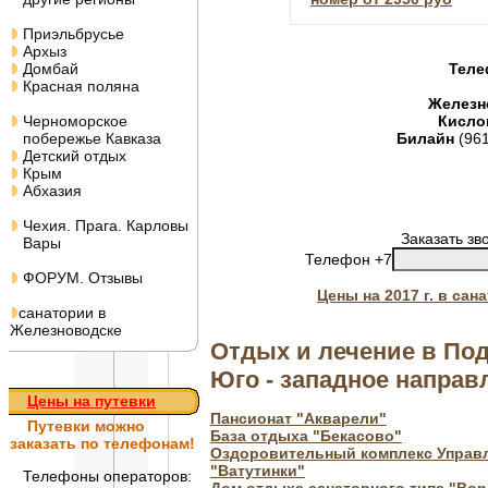
Приэльбрусье
Архыз
Домбай
Теле
Красная поляна
Железн
Черноморское
Кисло
побережье Кавказа
Билайн
(96
Детский отдых
Крым
Абхазия
Чехия. Прага. Карловы
Заказать зв
Вары
Телефон +7
ФОРУМ. Отзывы
Цены на 2017 г. в са
санатории в
Железноводске
Отдых и лечение в По
Юго - западное направ
Цены на путевки
Пансионат "Акварели"
Путевки
можно
База отдыха "Бекасово"
заказать по телефонам!
Оздоровительный комплекс Управ
"Ватутинки"
Телефоны операторов: