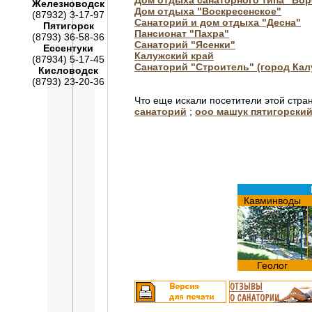
Дом отдыха санаторного типа "Во
Железноводск
Дом отдыха "Воскресенское"
(87932) 3-17-97
Санаторий и дом отдыха "Десна"
Пятигорск
Пансионат "Пахра"
(8793) 36-58-36
Санаторий "Ясенки"
Ессентуки
Калужский край
(87934) 5-17-45
Санаторий "Строитель" (город Кал
Кисловодск
(8793) 23-20-36
Что еще искали посетители этой стра
санаторий
;
ооо машук пятигорский
Кавминводы
Геолог